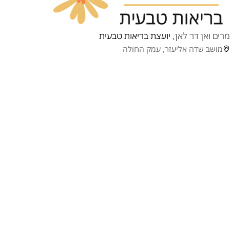
מרים ואן דר לאן,
יועצת בריאות טבעית
מושב שדה אליעזר, עמק החולה
טלפון: 055-562-7265
וואטסאפ: 055-562-7265
דף הבית
תפריט
קצת עליי
בלוג
השינוי
יצירת קשר
איך הכל התחיל
הגילוי המרעיש
קליניקה לבריאות טבעית
שיטת הטיפול
היתרונות שלי
תעודות הסמכה
CREATED BY
Twins Marketing