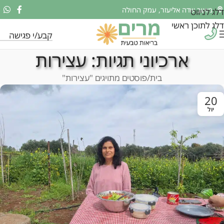
מושב שדה אליעזר, עמק החולה
דלג לניווט
דלג לתוכן ראשי
קבע/י פגישה
ארכיוני תגיות: עצירות
בית
פוסטים מתויגים "עצירות"
20
יול