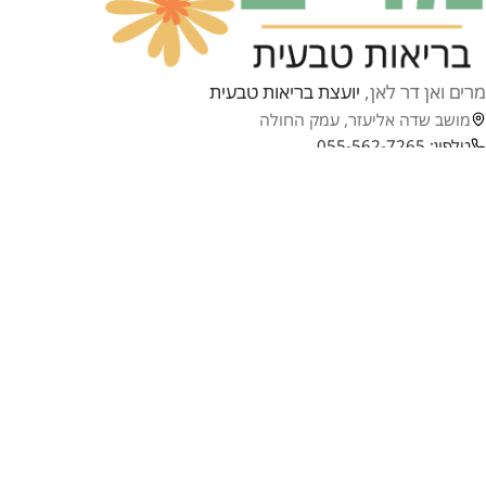
מרים ואן דר לאן,
יועצת בריאות טבעית
מושב שדה אליעזר, עמק החולה
טלפון: 055-562-7265
וואטסאפ: 055-562-7265
דף הבית
תפריט
קצת עליי
בלוג
השינוי
יצירת קשר
איך הכל התחיל
הגילוי המרעיש
קליניקה לבריאות טבעית
שיטת הטיפול
היתרונות שלי
תעודות הסמכה