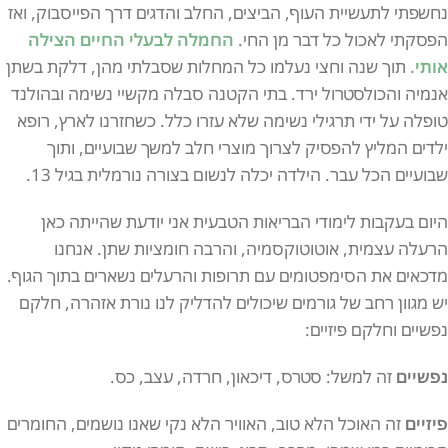
נחשפתי לתעשיית העוף, הביצים, החלב והדגים דרך הפייסבוק, ואז
הפסקתי לאכול כל דבר מן החי.
החמלה לבעלי החיים הצילה
אותי.
תוך שנה וחצי נעלמו כל המחלות שסבלתי מהן, דלקת בשתן
אנמיה והכולסטרול ירד. בתי הקטנה סבלה מקשיי נשימה ובהולנד
טופלה על ידי תרגילי נשימה שלא עזרו כלל. כשחזרנו לארץ, רופא
ילדים המליץ להפסיק לצרוך מוצרי חלב למשך שבועיים, ותוך
שבועיים הכל עבר. הילדה יכלה לנשום בצורה נורמלית בגיל 13.
היום בעקבות לימודי הבריאות הטבעית אני יודעת שהייתה כאן
הרעלה עצמית, אוטוטוקסמיה, והרבה חומציות שתן. אנחנו
מדכאים את הסימפטומים עם תרופות והרעלים נשארים בתוך הגוף.
יש מגוון רחב של גורמים שיכולים להדליק לנו נורת אזהרה, חלקם
נפשיים וחלקם פיזיים:
נפשיים
זה למשל: סטרס, דיכאון, חרדה, עצב, כס.
פיזיים
זה האוכל הלא טוב, האוויר הלא נקי שאנו נושמים, החומרים