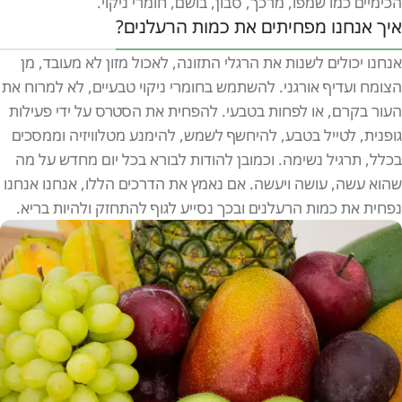
הכימיים כמו שמפו, מרכך, סבון, בושם, חומרי ניקוי.
איך אנחנו מפחיתים את כמות הרעלנים?
‏אנחנו יכולים לשנות את הרגלי התזונה, לאכול מזון לא מעובד, מן
הצומח ועדיף אורגני. להשתמש בחומרי ניקוי טבעיים, לא למרוח את
העור בקרם, או לפחות בטבעי. להפחית את הסטרס על ידי פעילות
גופנית, לטייל בטבע, להיחשף לשמש, להימנע מטלוויזיה וממסכים
בכלל, תרגיל נשימה. וכמובן להודות לבורא בכל יום מחדש על מה
שהוא עשה, עושה ויעשה. אם נאמץ את הדרכים הללו, אנחנו אנחנו
נפחית את כמות הרעלנים ובכך נסייע לגוף להתחזק ולהיות בריא.