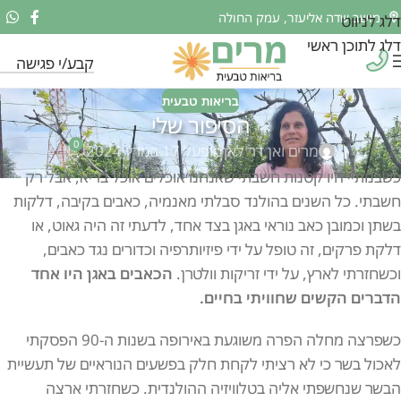
מושב שדה אליעזר, עמק החולה
דלג לניווט
דלג לתוכן ראשי
קבע/י פגישה
בריאות טבעית
הסיפור שלי
0
מרים ואן דר לאן
מופעל 17 במרץ 2024
כשבנותיי היו קטנות חשבתי שאנחנו אוכלים אוכל בריא, אבל רק
חשבתי. כל השנים בהולנד סבלתי מאנמיה, כאבים בקיבה, דלקות
בשתן וכמובן כאב נוראי באגן בצד אחד, לדעתי זה היה גאוט, או
דלקת פרקים, זה טופל על ידי פיזיותרפיה וכדורים נגד כאבים,
וכשחזרתי לארץ, על ידי זריקות וולטרן.
הכאבים באגן היו אחד
הדברים הקשים שחוויתי בחיים.
‏כשפרצה מחלה הפרה משוגעת באירופה בשנות ה-90 הפסקתי
לאכול בשר כי לא רציתי לקחת חלק בפשעים הנוראיים של תעשיית
הבשר שנחשפתי אליה בטלוויזיה ההולנדית. כשחזרתי ארצה